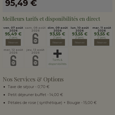
95,49 €
Meilleurs tarifs et disponibilités en direct
ven. 07 août
sam. 08 août
dim. 09 août
lun. 10 août
mar. 11 août
2026
2026
2026
2026
2026
95,49 €
93,55 €
93,55 €
93,55 €
2 pers.
2 pers.
2 pers.
2 pers.
Réserver
Réserver
Réserver
Réserver
mer. 12 août
jeu. 13 août
2026
2026
Tarifs &
disponibilités
Nos Services & Options
Taxe de séjour
- 0,70 €
Petit déjeuner buffet
- 14,00 €
Pétales de rose ( synthétique) + Bougie
- 15,00 €