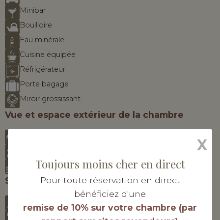
Minibar
Bouilloire
Eau minérale
Cuisine équipée
Réfrigérateur
Porte bagage
Miroir grossissant
Vue et espace extérieur de la chambre
Terrasse
X
Vue sur le jardin/campagne
Toujours moins cher en direct
Vue sur la cour
Pour toute réservation en direct
Salle de bain
bénéficiez d'une
Douche
remise de 10% sur votre chambre (par
Sèche-cheveux