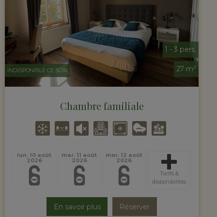
1 - 3 pers.
27 m²
INDISPONIBLE CE SOIR
Chambre familiale
lun. 10 août
mar. 11 août
mer. 12 août
2026
2026
2026
Tarifs &
disponibilités
En savoir plus
Réserver