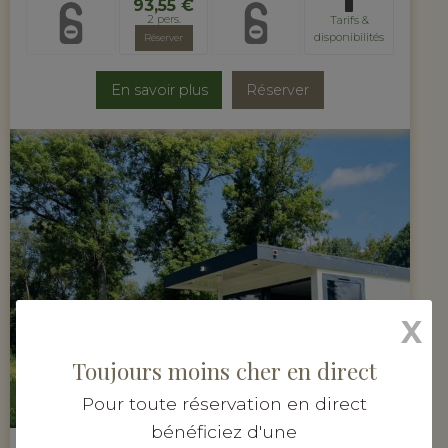
93,55 €
2 pers.
Tarifs &
disponibilités
Réserver
En savoir plus
Réserver
X
1 - 2 pers.
Toujours moins cher en direct
20 m²
INDISPONIBLE CE SOIR
Pour toute réservation en direct
bénéficiez d'une