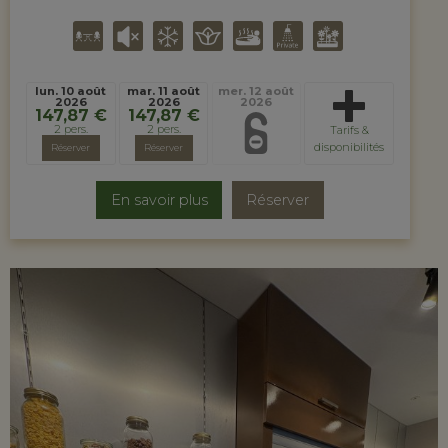
lun. 10 août
mar. 11 août
mer. 12 août
2026
2026
2026
147,87 €
147,87 €
2 pers.
2 pers.
Tarifs &
disponibilités
Réserver
Réserver
En savoir plus
Réserver