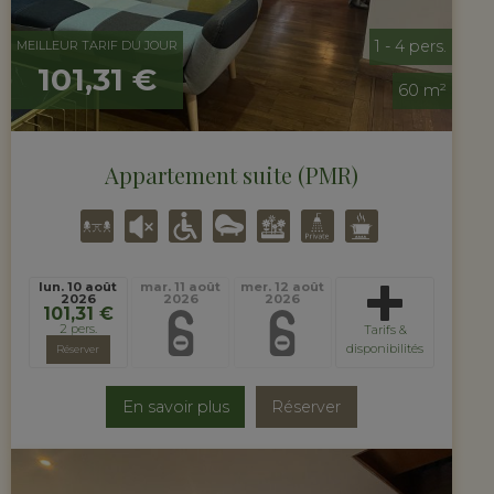
1 - 4 pers.
MEILLEUR TARIF DU JOUR
101,31 €
60 m²
Appartement suite (PMR)
lun. 10 août
mar. 11 août
mer. 12 août
2026
2026
2026
101,31 €
2 pers.
Tarifs &
disponibilités
Réserver
En savoir plus
Réserver