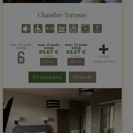
Chambre Terrasse
lun. 10 août
mar. 11 août
mer. 12 août
2026
2026
2026
89,67 €
89,67 €
2 pers.
2 pers.
Tarifs &
disponibilités
Réserver
Réserver
En savoir plus
Réserver