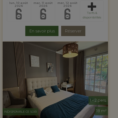
lun. 10 août
mar. 11 août
mer. 12 août
2026
2026
2026
Tarifs &
disponibilités
En savoir plus
Réserver
1 - 2 pers.
18 m²
INDISPONIBLE CE SOIR