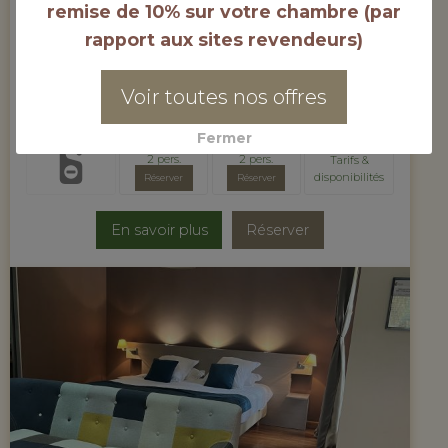
remise de 10% sur votre chambre (par
Chambre sur l'eau
rapport aux sites revendeurs)
Voir toutes nos offres
lun. 10 août
mar. 11 août
mer. 12 août
2026
2026
2026
Fermer
93,55 €
93,55 €
2 pers.
2 pers.
Tarifs &
disponibilités
Réserver
Réserver
En savoir plus
Réserver