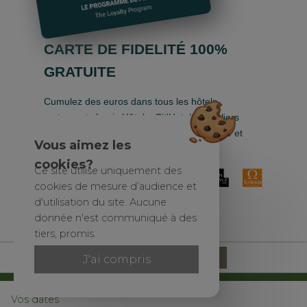
CARTE DE FIDELITÉ 100%
GRATUITE
Cumulez des euros dans tous les hôtels-
restaurants Logis Hôtels, Cit'Hotel, Singuliers
Hôtels, Demeures & Châteaux, Urban Style et
Vous aimez les
Auberge de Pays.
cookies?
Ce site utilise uniquement des
cookies de mesure d’audience et
d'utilisation du site. Aucune
donnée n'est communiqué à des
tiers, promis.
Site officiel
87,73 €
Réserver
J'ai compris
Meilleur tarif garanti
© Hôtel de la vinaigrerie |
Mentions légales
|
Conditions
|
Otelico
-
Vos dates
Websites for hotels