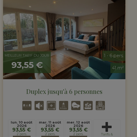
1 - 6 pers.
MEILLEUR TARIF DU JOUR
93,55 €
41 m²
Duplex jusqu'à 6 personnes
lun. 10 août
mar. 11 août
mer. 12 août
2026
2026
2026
93,55 €
93,55 €
93,55 €
2 pers.
2 pers.
2 pers.
Tarifs &