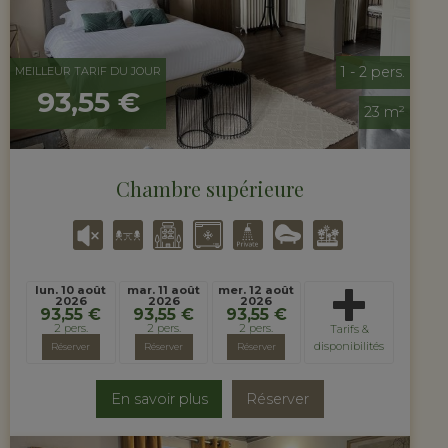
1 - 2 pers.
MEILLEUR TARIF DU JOUR
93,55 €
23 m²
Chambre supérieure
lun. 10 août
mar. 11 août
mer. 12 août
2026
2026
2026
93,55 €
93,55 €
93,55 €
2 pers.
2 pers.
2 pers.
Tarifs &
disponibilités
Réserver
Réserver
Réserver
En savoir plus
Réserver